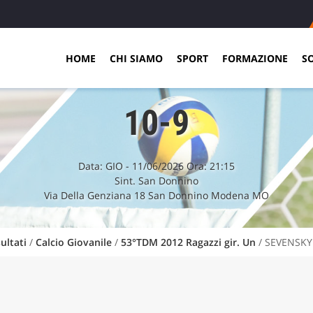
HOME
CHI SIAMO
SPORT
FORMAZIONE
S
10-9
Data:
GIO
- 11/06/2026 Ora: 21:15
Sint. San Donnino
Via Della Genziana 18 San Donnino Modena MO
ultati
/
Calcio Giovanile
/
53°TDM 2012 Ragazzi gir. Un
/ SEVENSKY