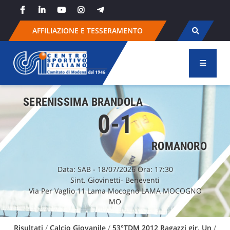
Skip
to
content
AFFILIAZIONE E TESSERAMENTO
SERENISSIMA BRANDOLA
0-1
ROMANORO
Data:
SAB
- 18/07/2026 Ora: 17:30
Sint. Giovinetti- Beneventi
Via Per Vaglio 11 Lama Mocogno LAMA MOCOGNO
MO
Risultati
/
Calcio Giovanile
/
53°TDM 2012 Ragazzi gir. Un
/