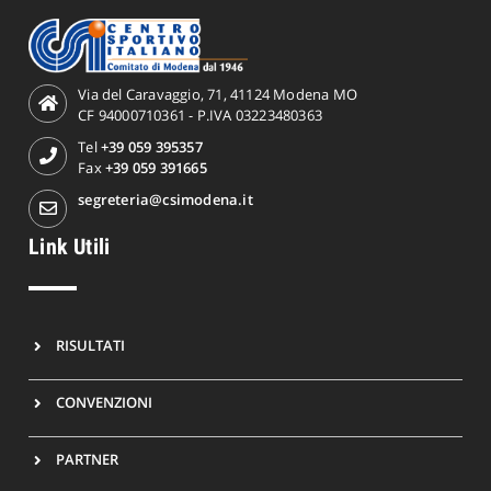
Via del Caravaggio, 71, 41124 Modena MO
CF 94000710361 - P.IVA 03223480363
Tel
+39 059 395357
Fax
+39 059 391665
segreteria@csimodena.it
Link Utili
RISULTATI
CONVENZIONI
PARTNER