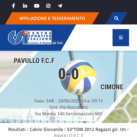
Skip
to
content
AFFILIAZIONE E TESSERAMENTO
PAVULLO F.C.F
0-0
CIMONE
Data:
SAB
- 20/06/2026 Ora: 09:15
Sint. Pio Roccaforti
Via Brenta 140 Serramazzoni MO
Risultati
/
Calcio Giovanile
/
53°TDM 2012 Ragazzi gir. Un
/
PAVULLO F.C.F