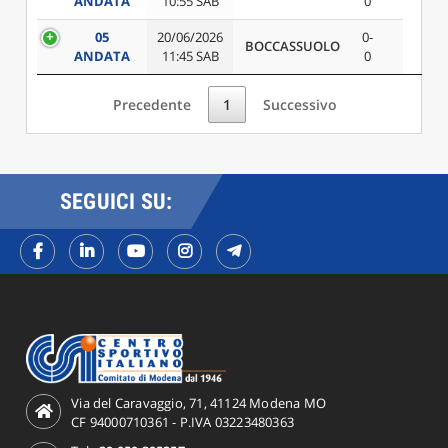
ANDATA
10:55 SAB
0
05
20/06/2026
0-
BOCCASSUOLO
ANDATA
11:45 SAB
0
Precedente
1
Successivo
SEGUICI SU:
Via del Caravaggio, 71, 41124 Modena MO
CF 94000710361 - P.IVA 03223480363