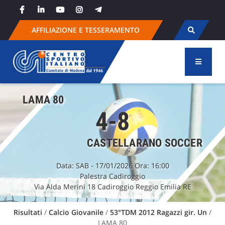
Skip
to
content
AFFILIAZIONE E TESSERAMENTO
LAMA 80
4-8
CASTELLARANO SOCCER
Data:
SAB
- 17/01/2026 Ora: 16:00
Palestra Cadiroggio
Via Alda Merini 18 Cadiroggio Reggio Emilia RE
Risultati
/
Calcio Giovanile
/
53°TDM 2012 Ragazzi gir. Un
/
LAMA 80