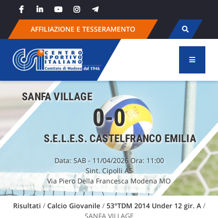
Skip
to
content
AFFILIAZIONE E TESSERAMENTO
SANFA VILLAGE
0-0
S.E.L.E.S. CASTELFRANCO EMILIA
Data:
SAB
- 11/04/2026 Ora: 11:00
Sint. Cipolli A5
Via Piero Della Francesca Modena MO
Risultati
/
Calcio Giovanile
/
53°TDM 2014 Under 12 gir. A
/
SANFA VILLAGE