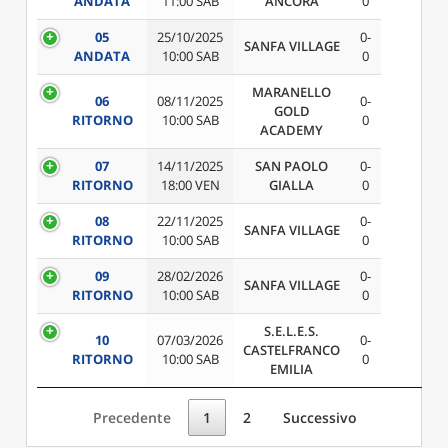
ANDATA
11:00 SAB
ANCORA
0
05
25/10/2025
0-
SANFA VILLAGE
ANDATA
10:00 SAB
0
MARANELLO
06
08/11/2025
0-
GOLD
RITORNO
10:00 SAB
0
ACADEMY
07
14/11/2025
SAN PAOLO
0-
RITORNO
18:00 VEN
GIALLA
0
08
22/11/2025
0-
SANFA VILLAGE
RITORNO
10:00 SAB
0
09
28/02/2026
0-
SANFA VILLAGE
RITORNO
10:00 SAB
0
S.E.L.E.S.
10
07/03/2026
0-
CASTELFRANCO
RITORNO
10:00 SAB
0
EMILIA
Precedente
1
2
Successivo