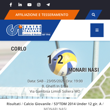
Skip
to
content
AFFILIAZIONE E TESSERAMENTO
CORLO
1-2
MONARI NASI
Data:
SAB
- 23/05/2026 Ora: 19:00
B. Ghelfi In Erba
Via Gambisa Limidi Soliera MO
Risultati
/
Calcio Giovanile
/
53°TDM 2014 Under 12 gir. A
/
MONARI NASI