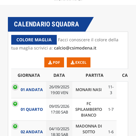
CALENDARIO SQUADRA
COLORE MAGLIA
Facci conoscere il colore della
tua maglia scrivici a:
calcio@csimodena.it
PDF
EXCEL
GIORNATA
DATA
PARTITA
CAMP
26/09/2025
11-
01 ANDATA
MONARI NASI
19:00 VEN
3
FC
09/05/2026
01 QUARTO
SPILAMBERTO
1-7
17:00 SAB
BIANCO
MADONNA DI
04/10/2025
02 ANDATA
SOTTO
1-6
18:30 SAB