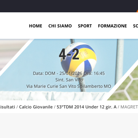
HOME
CHI SIAMO
SPORT
FORMAZIONE
S
4-2
Data:
DOM
- 25/01/2026 Ora: 16:45
Sint. San Vito
Via Marie Curie San Vito Spilamberto MO
isultati
/
Calcio Giovanile
/
53°TDM 2014 Under 12 gir. A
/ MAGRET