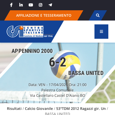
Skip
to
content
AFFILIAZIONE E TESSERAMENTO
APPENNINO 2000
6-2
BASSA UNITED
Data:
VEN
- 17/04/2026 Ora: 21:00
Palestra Comunale
Via Castellaro Castel D'Aiano BO
Risultati
/
Calcio Giovanile
/
53°TDM 2012 Ragazzi gir. Un
/
BASSA UNITED