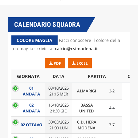
CALENDARIO SQUADRA
COLORE MAGLIA
Facci conoscere il colore della
tua maglia scrivici a:
calcio@csimodena.it
PDF
EXCEL
GIORNATA
DATA
PARTITA
CAM
01
08/10/2025
ALMARIGI
2-2
ANDATA
21:15 MER
02
16/10/2025
BASSA
4-4
ANDATA
21:30 GIO
UNITED
30/03/2026
C.D. HERA
02 OTTAVO
3-7
21:00 LUN
MODENA