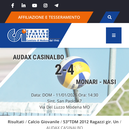
Skip
to
content
AFFILIAZIONE E TESSERAMENTO
AUDAX CASINALBO
2-4
MONARI - NASI
Data:
DOM
- 11/01/2026 Ora: 14:30
Sint. San Paolo A7
Via Del Luzzo Modena MO
Risultati
/
Calcio Giovanile
/
53°TDM 2012 Ragazzi gir. Un
/
AUDAX CASINALBO