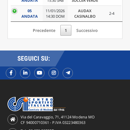
ANDATA
15:30 SAB
SOCCER VERDE
05
11/01/2026
AUDAX
2-4
ANDATA
14:30 DOM
CASINALBO
Precedente
1
Successivo
SEGUICI SU:
Via del Caravaggio, 71, 41124 Modena MO
CF 94000710361 - P.IVA 03223480363