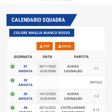
CALENDARIO SQUADRA
COLORE MAGLIA BIANCO ROSSO
PDF
EXCEL
GIORNATA
DATA
PARTITA
C
01
30/11/2025
AUDAX
1-1
ANDATA
14:30 DOM
CASINALBO
02
RIPOSO
ANDATA
03
14/12/2025
AUDAX
1-2
ANDATA
14:30 DOM
CASINALBO
04
20/12/2025
CASTELLARANO
0-12