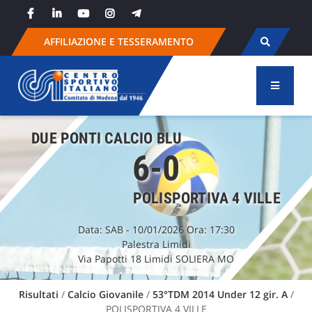
Skip
to
content
AFFILIAZIONE E TESSERAMENTO
DUE PONTI CALCIO BLU
6-0
POLISPORTIVA 4 VILLE
Data:
SAB
- 10/01/2026 Ora: 17:30
Palestra Limidi
Via Papotti 18 Limidi SOLIERA MO
Risultati
/
Calcio Giovanile
/
53°TDM 2014 Under 12 gir. A
/
POLISPORTIVA 4 VILLE