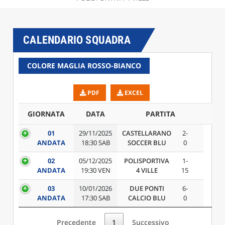
CALENDARIO SQUADRA
COLORE MAGLIA ROSSO-BIANCO
PDF
EXCEL
GIORNATA
DATA
PARTITA
CA
01
29/11/2025
CASTELLARANO
2-
ANDATA
18:30 SAB
SOCCER BLU
0
02
05/12/2025
POLISPORTIVA
1-
ANDATA
19:30 VEN
4 VILLE
15
03
10/01/2026
DUE PONTI
6-
ANDATA
17:30 SAB
CALCIO BLU
0
Precedente
1
Successivo