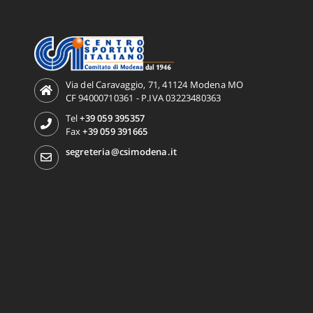
Via del Caravaggio, 71, 41124 Modena MO
CF 94000710361 - P.IVA 03223480363
Tel
+39 059 395357
Fax
+39 059 391665
segreteria@csimodena.it