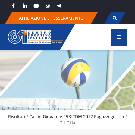
Skip
to
content
AFFILIAZIONE E TESSERAMENTO
Risultati
/
Calcio Giovanile
/
53°TDM 2012 Ragazzi gir. Un
/
GUIGLIA