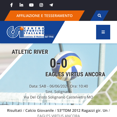
Skip
to
content
AFFILIAZIONE E TESSERAMENTO
ATLETIC RIVER
0-0
EAGLES VIRTUS ANCORA
Data:
SAB
- 06/06/2026 Ora: 10:40
Sint. Solignano
Via Del Cristo Solignano Castelvetro MO
Risultati
/
Calcio Giovanile
/
53°TDM 2012 Ragazzi gir. Un
/
EAGLES VIRTUS ANCORA