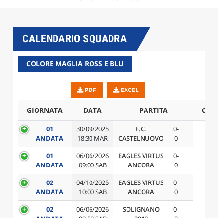
CALENDARIO SQUADRA
COLORE MAGLIA ROSS E BLU
PDF
EXCEL
GIORNATA
DATA
PARTITA
CAM
01
30/09/2025
F.C.
0-
ANDATA
18:30 MAR
CASTELNUOVO
0
01
06/06/2026
EAGLES VIRTUS
0-
ANDATA
09:00 SAB
ANCORA
0
02
04/10/2025
EAGLES VIRTUS
0-
ANDATA
10:00 SAB
ANCORA
0
02
06/06/2026
SOLIGNANO
0-