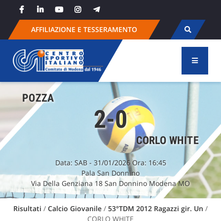
Skip
to
content
AFFILIAZIONE E TESSERAMENTO
POZZA
2-0
CORLO WHITE
Data:
SAB
- 31/01/2026 Ora: 16:45
Pala San Donnino
Via Della Genziana 18 San Donnino Modena MO
Risultati
/
Calcio Giovanile
/
53°TDM 2012 Ragazzi gir. Un
/
CORLO WHITE