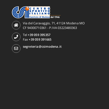
Via del Caravaggio, 71, 41124 Modena MO
CF 94000710361 - P.IVA 03223480363
Tel
+39 059 395357
Fax
+39 059 391665
segreteria@csimodena.it