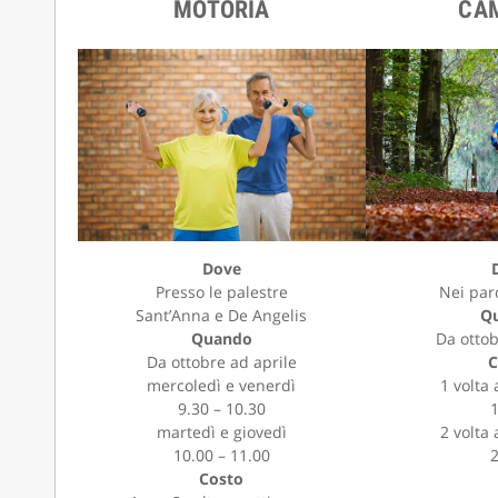
MOTORIA
CA
Dove
Presso le palestre
Nei parc
Sant’Anna e De Angelis
Q
Quando
Da ottob
Da ottobre ad aprile
C
mercoledì e venerdì
1 volta
9.30 – 10.30
martedì e giovedì
2 volta
10.00 – 11.00
Costo