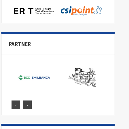
PARTNER
‹
›