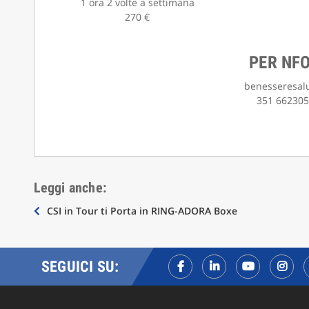
1 ora 2 volte a settimana
270 €
PER NF
benesseresal
351 662305
Leggi anche:
Navigazione
CSI in Tour ti Porta in RING-ADORA Boxe
articoli
SEGUICI SU: