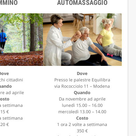
MMINO
AUTOMASSAGGIO
Dove
Dove
hi cittadini
Presso le palestre Equilibra
uando
via Rococciolo 11 – Modena
re ad aprile
Quando
osto
Da novembre ad aprile
 a settimana
lunedì 15.00 – 16.00
115 €
mercoledì 13.00 – 14.00
 a settimana
Costo
220 €
1 ora 2 volte a settimana
350 €