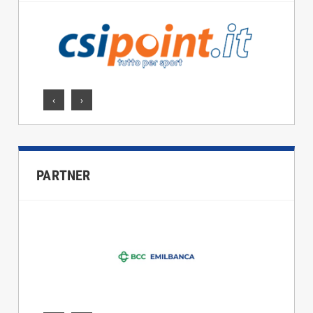
‹
›
PARTNER