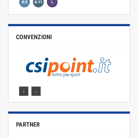
0-5
6-11
i.
CONVENZIONI
‹
›
PARTNER