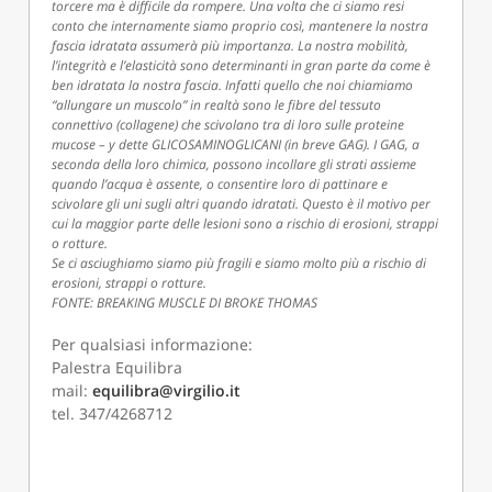
torcere ma è difficile da rompere. Una volta che ci siamo resi
conto che internamente siamo proprio così, mantenere la nostra
fascia idratata assumerà più importanza. La nostra mobilità,
l’integrità e l’elasticità sono determinanti in gran parte da come è
ben idratata la nostra fascia. Infatti quello che noi chiamiamo
“allungare un muscolo” in realtà sono le fibre del tessuto
connettivo (collagene) che scivolano tra di loro sulle proteine
mucose – y dette GLICOSAMINOGLICANI (in breve GAG). I GAG, a
seconda della loro chimica, possono incollare gli strati assieme
quando l’acqua è assente, o consentire loro di pattinare e
scivolare gli uni sugli altri quando idratati. Questo è il motivo per
cui la maggior parte delle lesioni sono a rischio di erosioni, strappi
o rotture.
Se ci asciughiamo siamo più fragili e siamo molto più a rischio di
erosioni, strappi o rotture.
FONTE: BREAKING MUSCLE DI BROKE THOMAS
Per qualsiasi informazione:
Palestra Equilibra
mail:
equilibra@virgilio.it
tel. 347/4268712