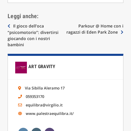
Leggi anche:
Navigazione
Il gioco dell’oca
Parkour @ Home con i
ragazzi di Eden Park Zone
“psicomotorio”: divertirsi
articoli
giocando con i nostri
bambini
ART GRAVITY
Via Sibilla Aleramo 17
059353170
equilibra@virgilio.it
www.palestraequilibra.it/